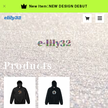
New Item：NEW DESIGN DEBUT
HOM
Tシャツ・カジュアルウ
スウエットシャ
パーカ
E
エア
ツ
ー
Products